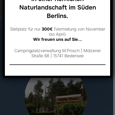
Naturlandschaft im Süden
Berlins.
Die
Firma M. Prosch, Campingplatzverwaltung
ist Mitglied im
Verband der
Campingplatzbetreiber (VCB)
und betreibt seit
Stellplatz für nur
300€
(Vermietung von November
bis April)
1991 die Anlagen „
Naturcamping-Kiessee
“
Wir freuen uns auf Sie…
Motzener Straße und „
Naturcamping-Tonsee
FKK
“ , Freudenthal welche jeweils in Bestensee
Campingplatzverwaltung M.Prosch | Motzener
gelegen sind.
Straße 68 | 15741 Bestensee