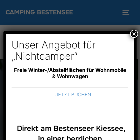
Zum
CAMPING BESTENSEE
Inhalt
SEIT
springen
×
Willkommen
Unser Angebot für
„Nichtcamper“
Freie Winter-/Abstellflächen für Wohnmobile
& Wohnwagen
…..JETZT BUCHEN
Direkt am Bestenseer Kiessee,
in einer herrlichen